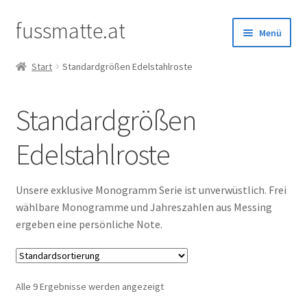
fussmatte.at
Zur
Zum
Menü
Navigation
Inhalt
springen
springen
Start
Standardgrößen Edelstahlroste
Außenbereich
Standardgrößen
Innenbereich
Edelstahlroste
Standardgrößen
Zubehör
Unsere exklusive Monogramm Serie ist unverwüstlich. Frei
wählbare Monogramme und Jahreszahlen aus Messing
ergeben eine persönliche Note.
Kundenservice
Alle 9 Ergebnisse werden angezeigt