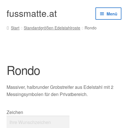
fussmatte.at
Zur
Zum
Menü
Navigation
Inhalt
springen
springen
Start
Standardgrößen Edelstahlroste
Rondo
Außenbereich
Innenbereich
Standardgrößen
Rondo
Zubehör
Massiver, halbrunder Grobstreifer aus Edelstahl mit 2
Kundenservice
Messingsymbolen für den Privatbereich.
Zeichen