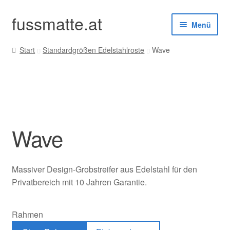
fussmatte.at
Zur
Zum
Menü
Navigation
Inhalt
springen
springen
Start
Standardgrößen Edelstahlroste
Wave
Außenbereich
Innenbereich
Standardgrößen
Wave
Zubehör
Kundenservice
Massiver Design-Grobstreifer aus Edelstahl für den
Privatbereich mit 10 Jahren Garantie.
Rahmen