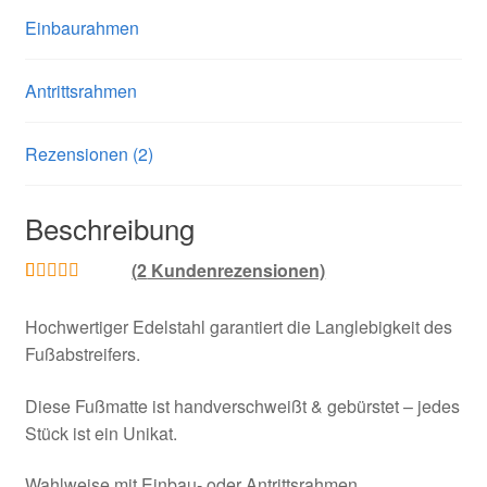
Einbaurahmen
Antrittsrahmen
Rezensionen (2)
Beschreibung
(
2
Kundenrezensionen)
Bewertet mit
2
Hochwertiger Edelstahl garantiert die Langlebigkeit des
5.00
von 5,
Fußabstreifers.
basierend auf
Kundenbewe
Diese Fußmatte ist handverschweißt & gebürstet – jedes
rtungen
Stück ist ein Unikat.
Wahlweise mit Einbau- oder Antrittsrahmen.