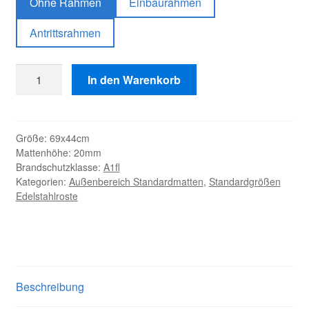
Ohne Rahmen
Einbaurahmen
Antrittsrahmen
Wave
In den Warenkorb
Menge
Größe:
69x44cm
Mattenhöhe:
20mm
Brandschutzklasse:
A1fl
Kategorien:
Außenbereich Standardmatten
,
Standardgrößen
Edelstahlroste
Beschreibung