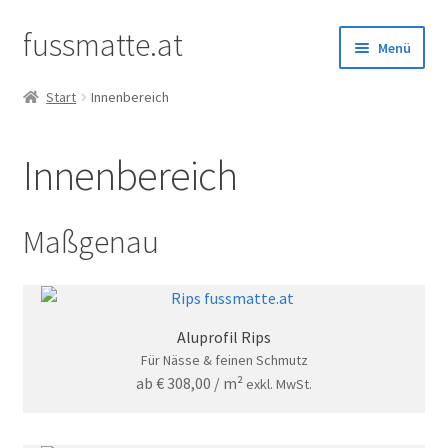
fussmatte.at
Zur
Zum
Menü
Navigation
Inhalt
springen
springen
Start
Innenbereich
Außenbereich
Innenbereich
Innenbereich
Standardgrößen
Maßgenau
Zubehör
Kundenservice
Aluprofil Rips
Für Nässe & feinen Schmutz
ab
€
308,00
/ m²
exkl. MwSt.