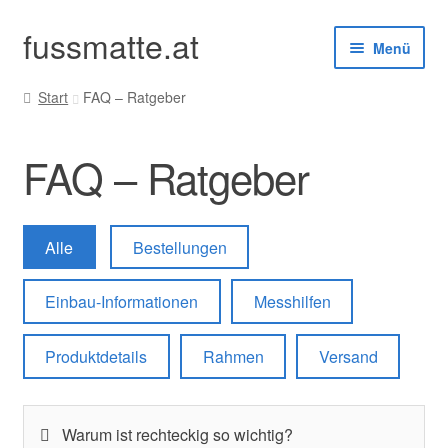
fussmatte.at
Zur
Zum
Menü
Navigation
Inhalt
springen
springen
Start
FAQ – Ratgeber
Außenbereich
FAQ – Ratgeber
Innenbereich
Standardgrößen
Alle
Bestellungen
Zubehör
Einbau-Informationen
Messhilfen
Kundenservice
Produktdetails
Rahmen
Versand
Warum ist rechteckig so wichtig?