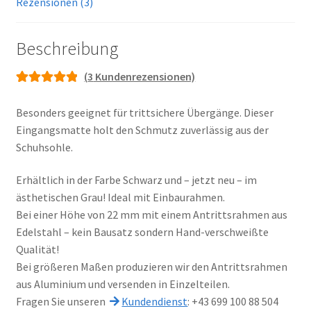
Rezensionen (3)
Beschreibung
(
3
Kundenrezensionen)
Bewertet mit
3
5.00
von 5,
Besonders geeignet für trittsichere Übergänge. Dieser
basierend auf
Eingangsmatte holt den Schmutz zuverlässig aus der
Kundenbewe
Schuhsohle.
rtungen
Erhältlich in der Farbe Schwarz und – jetzt neu – im
ästhetischen Grau! Ideal mit Einbaurahmen.
Bei einer Höhe von 22 mm mit einem Antrittsrahmen aus
Edelstahl – kein Bausatz sondern Hand-verschweißte
Qualität!
Bei größeren Maßen produzieren wir den Antrittsrahmen
aus Aluminium und versenden in Einzelteilen.
Fragen Sie unseren
Kundendienst
: +43 699 100 88 504