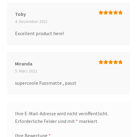
Toby
Bewertet mit
4. Dezember 2021
5
von 5
Excellent product here!
Miranda
Bewertet mit
5. März 2022
5
von 5
supercoole Fussmatte , passt
Ihre E-Mail-Adresse wird nicht veröffentlicht.
Erforderliche Felder sind mit
*
markiert
Ihre Bewertung
*