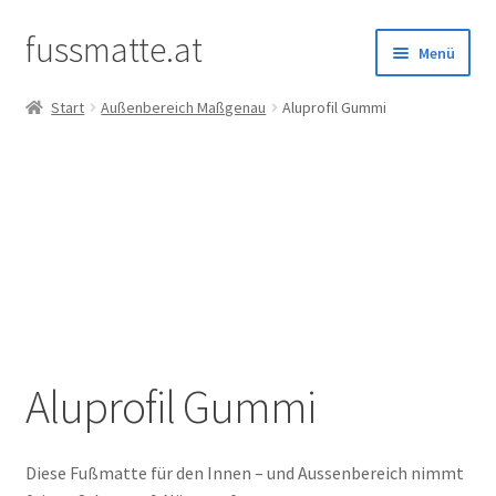
fussmatte.at
Zur
Zum
Menü
Navigation
Inhalt
springen
springen
Start
Außenbereich Maßgenau
Aluprofil Gummi
Außenbereich
Innenbereich
Standardgrößen
Zubehör
Kundenservice
Aluprofil Gummi
Diese Fußmatte für den Innen – und Aussenbereich nimmt