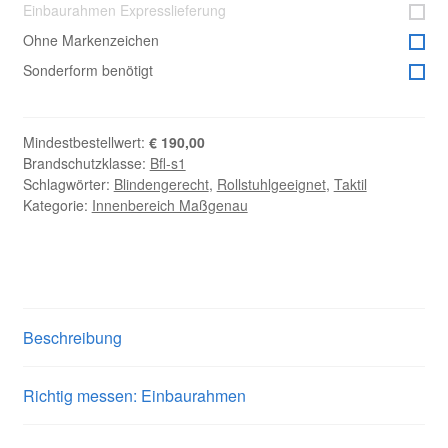
Menge
Einbaurahmen Expresslieferung
Ohne Markenzeichen
Sonderform benötigt
Mindestbestellwert:
€
190,00
Brandschutzklasse:
Bfl-s1
Schlagwörter:
Blindengerecht
,
Rollstuhlgeeignet
,
Taktil
Kategorie:
Innenbereich Maßgenau
Beschreibung
Richtig messen: Einbaurahmen