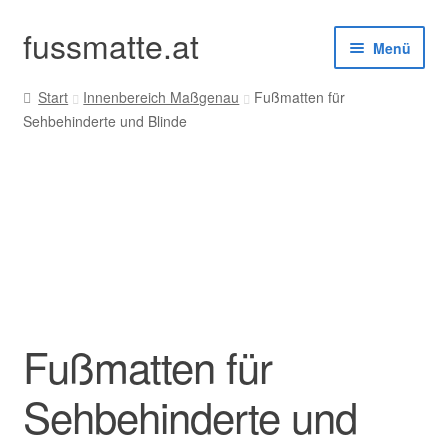
fussmatte.at
Zur
Zum
Menü
Navigation
Inhalt
springen
springen
Start
Innenbereich Maßgenau
Fußmatten für
Außenbereich
Sehbehinderte und Blinde
Innenbereich
Standardgrößen
Zubehör
Kundenservice
Fußmatten für
Sehbehinderte und