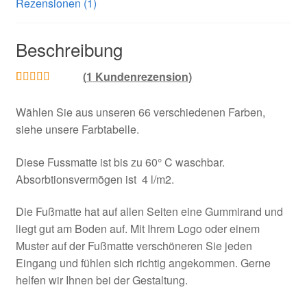
Rezensionen (1)
Beschreibung
(
1
Kundenrezension)
Bewertet mit
1
Wählen Sie aus unseren 66 verschiedenen Farben,
5.00
von 5,
siehe unsere Farbtabelle.
basierend auf
Kundenbewe
Diese Fussmatte ist bis zu 60° C waschbar.
rtung
Absorbtionsvermögen ist 4 l/m2.
Die Fußmatte hat auf allen Seiten eine Gummirand und
liegt gut am Boden auf. Mit Ihrem Logo oder einem
Muster auf der Fußmatte verschöneren Sie jeden
Eingang und fühlen sich richtig angekommen. Gerne
helfen wir Ihnen bei der Gestaltung.