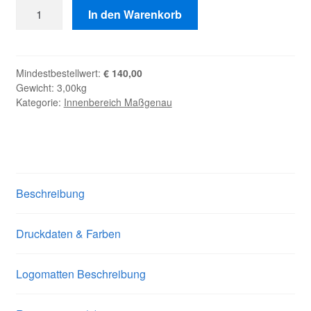
Logo
In den Warenkorb
Fußmatte
Rollenware
waschbar
Mindestbestellwert:
€
140,00
Menge
Gewicht: 3,00kg
Kategorie:
Innenbereich Maßgenau
Beschreibung
Druckdaten & Farben
Logomatten Beschreibung