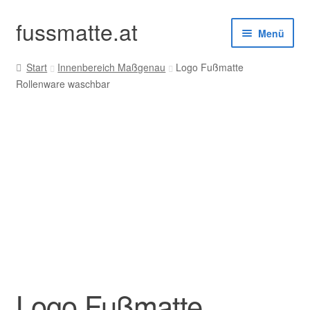
fussmatte.at
Zur
Zum
Menü
Navigation
Inhalt
springen
springen
Start
Innenbereich Maßgenau
Logo Fußmatte
Außenbereich
Rollenware waschbar
Innenbereich
Standardgrößen
Zubehör
Kundenservice
Logo Fußmatte