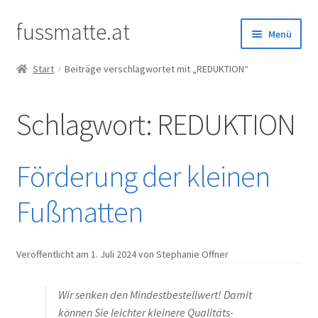
fussmatte.at
Zur
Zum
Menü
Navigation
Inhalt
springen
springen
Start
Beiträge verschlagwortet mit „REDUKTION“
Außenbereich
Schlagwort:
REDUKTION
Innenbereich
Standardgrößen
Förderung der kleinen
Zubehör
Fußmatten
Kundenservice
Veröffentlicht am
1. Juli 2024
von Stephanie Offner
Wir senken den Mindestbestellwert! Damit
können Sie leichter kleinere Qualitäts-