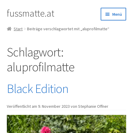
fussmatte.at
Zur
Zum
Menü
Navigation
Inhalt
springen
springen
Start
Beiträge verschlagwortet mit „aluprofilmatte“
Außenbereich
Schlagwort:
Innenbereich
aluprofilmatte
Standardgrößen
Zubehör
Black Edition
Kundenservice
Veröffentlicht am
9. November 2023
von Stephanie Offner