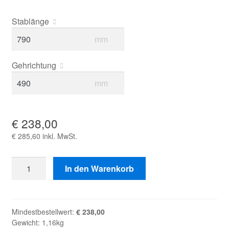
Stablänge
mm
Gehrichtung
mm
€
238,00
Logo
In den Warenkorb
Fußmatte
maßgenau
Outdoor
Mindestbestellwert:
€
238,00
waschbar
Gewicht: 1,16kg
Menge