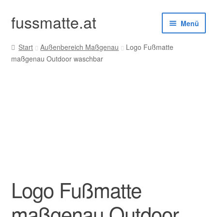
fussmatte.at
Zur
Zum
Menü
Navigation
Inhalt
springen
springen
Start
Außenbereich Maßgenau
Logo Fußmatte
Außenbereich
maßgenau Outdoor waschbar
Innenbereich
Standardgrößen
Zubehör
Kundenservice
Logo Fußmatte
maßgenau Outdoor