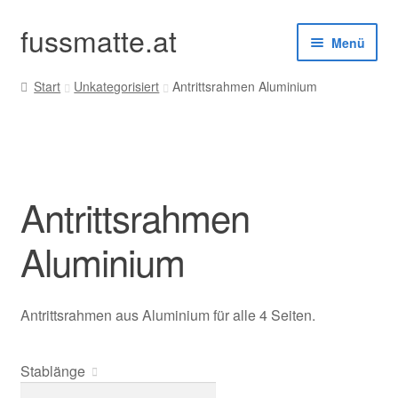
fussmatte.at
Zur
Zum
Menü
Navigation
Inhalt
springen
springen
Start
Unkategorisiert
Antrittsrahmen Aluminium
Außenbereich
Innenbereich
Standardgrößen
Antrittsrahmen
Zubehör
Aluminium
Kundenservice
Antrittsrahmen aus Aluminium für alle 4 Seiten.
Stablänge