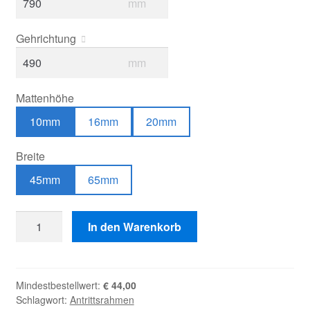
mm
Gehrichtung
mm
Mattenhöhe
10mm
16mm
20mm
Breite
45mm
65mm
Antrittsrahmen
In den Warenkorb
Aluminium
Menge
Mindestbestellwert:
€
44,00
Schlagwort:
Antrittsrahmen