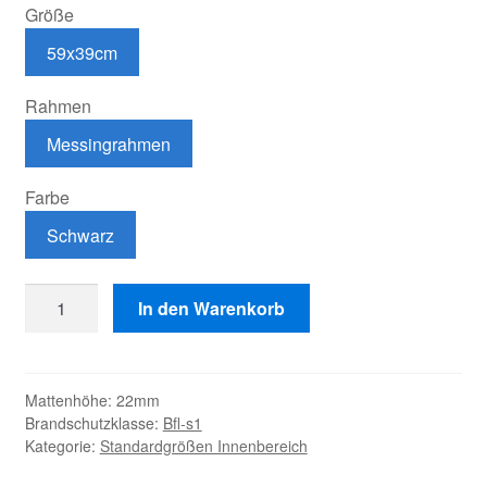
Größe
59x39cm
Rahmen
Messingrahmen
Farbe
Schwarz
Aluprofil
In den Warenkorb
Rips
"Ziko"
mit
Mattenhöhe:
22mm
Messingrahmen
Brandschutzklasse:
Bfl-s1
Menge
Kategorie:
Standardgrößen Innenbereich