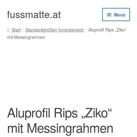
fussmatte.at
Zur
Zum
Menü
Navigation
Inhalt
springen
springen
Start
Standardgrößen Innenbereich
Aluprofil Rips „Ziko“
Außenbereich
mit Messingrahmen
Innenbereich
Standardgrößen
Zubehör
Kundenservice
Aluprofil Rips „Ziko“
mit Messingrahmen