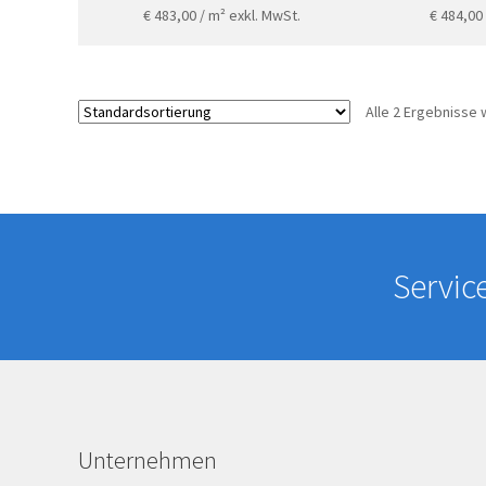
€
483,00
/ m²
exkl. MwSt.
€
484,00
Alle 2 Ergebnisse
Servic
Unternehmen