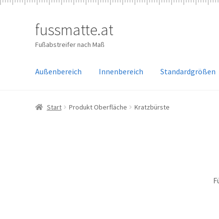
fussmatte.at
Zur
Zum
Navigation
Inhalt
Fußabstreifer nach Maß
springen
springen
Außenbereich
Innenbereich
Standardgrößen
Start
Produkt Oberfläche
Kratzbürste
F