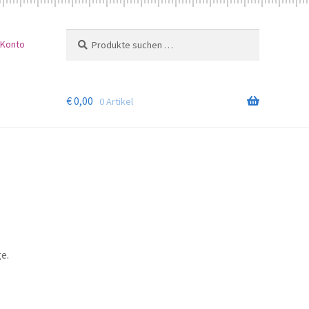
Suchen
Suchen
 Konto
nach:
€
0,00
0 Artikel
e.