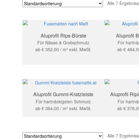
Alle 7 Ergebnis
Aluprofil Rips-Bürste
Aluprofil B
Für Nässe & Grobschmutz
Für hartnä
ab
€
352,00
/ m²
exkl. MwSt.
ab
€
484,0
Aluprofil Gummi-Kratzleiste
Aluprofil Rip
Für hartnäckigsten Schmutz
Für hartnä
ab
€
364,00
/ m²
exkl. MwSt.
ab
€
376,0
Alle 7 Ergebnis