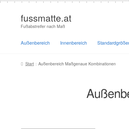
fussmatte.at
Zur
Zum
Navigation
Inhalt
Fußabstreifer nach Maß
springen
springen
Außenbereich
Innenbereich
Standardgröße
Start
Außenbereich Maßgenaue Kombinationen
Außenbe