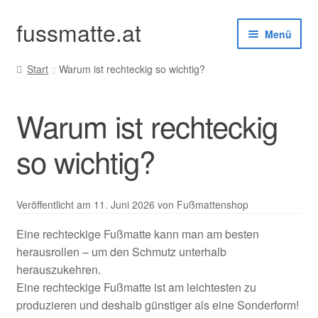
fussmatte.at
Zur
Zum
Menü
Navigation
Inhalt
springen
springen
Start
Warum ist rechteckig so wichtig?
Außenbereich
Warum ist rechteckig
Innenbereich
so wichtig?
Standardgrößen
Zubehör
Veröffentlicht am
11. Juni 2026
von Fußmattenshop
Kundenservice
Eine rechteckige Fußmatte kann man am besten
herausrollen – um den Schmutz unterhalb
herauszukehren.
Eine rechteckige Fußmatte ist am leichtesten zu
produzieren und deshalb günstiger als eine Sonderform!