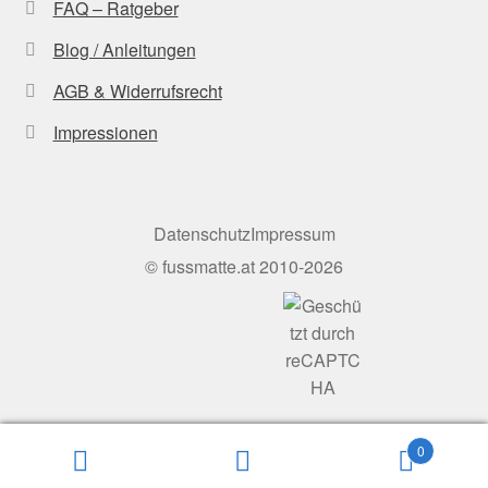
FAQ – Ratgeber
Blog / Anleitungen
AGB & Widerrufsrecht
Impressionen
Datenschutz
Impressum
©
fussmatte.at
2010-2026
0
Suchen
Suchen