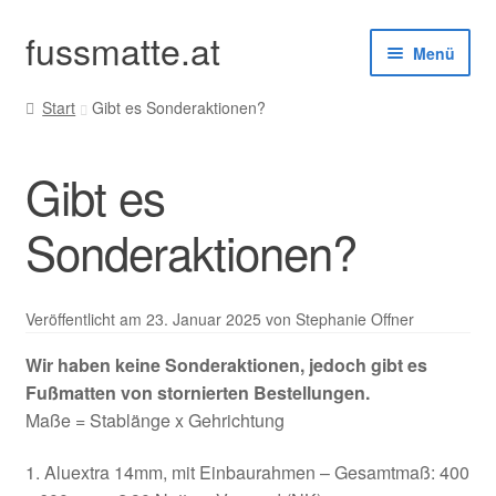
fussmatte.at
Zur
Zum
Menü
Navigation
Inhalt
springen
springen
Start
Gibt es Sonderaktionen?
Außenbereich
Gibt es
Innenbereich
Sonderaktionen?
Standardgrößen
Zubehör
Veröffentlicht am
23. Januar 2025
von Stephanie Offner
Kundenservice
Wir haben keine Sonderaktionen, jedoch gibt es
Fußmatten von stornierten Bestellungen.
Maße = Stablänge x Gehrichtung
1. Aluextra 14mm, mit Einbaurahmen – Gesamtmaß: 400