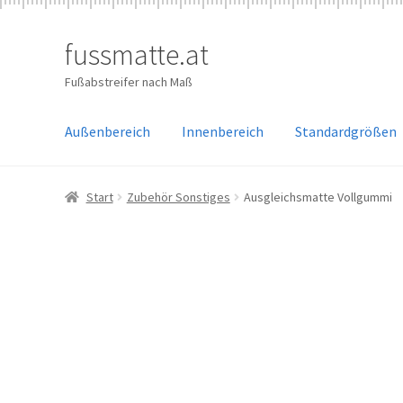
fussmatte.at
Zur
Zum
Navigation
Inhalt
Fußabstreifer nach Maß
springen
springen
Außenbereich
Innenbereich
Standardgrößen
Start
Zubehör Sonstiges
Ausgleichsmatte Vollgummi