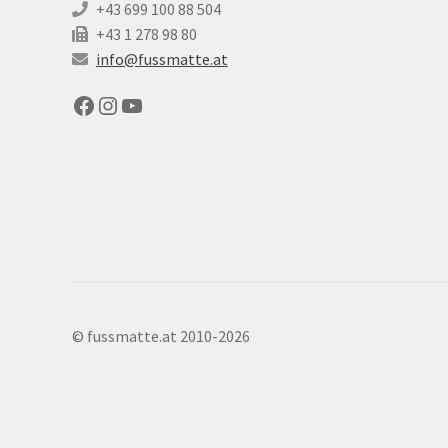
+43 699 100 88 504
+43 1 278 98 80
info@fussmatte.at
Facebook
Instagram
YouTube
©
fussmatte.at
2010-2026