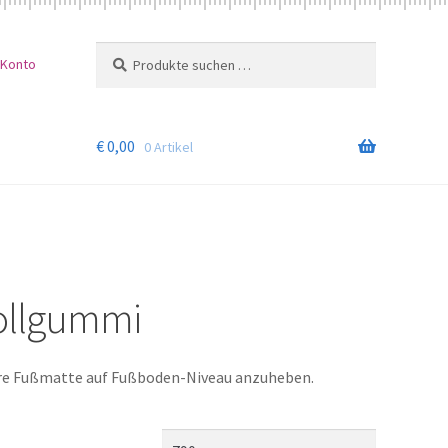
Suchen
Suchen
 Konto
nach:
€
0,00
0 Artikel
ollgummi
re Fußmatte auf Fußboden-Niveau anzuheben.