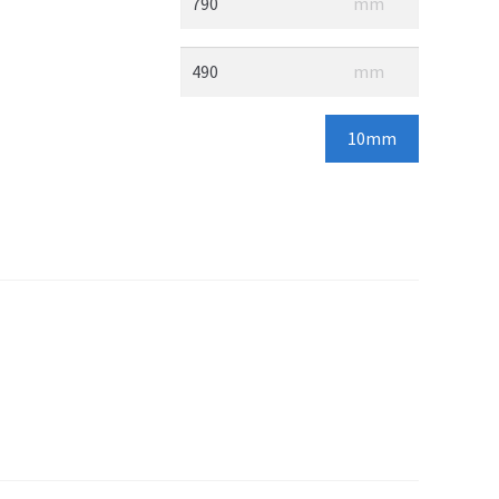
mm
mm
10mm