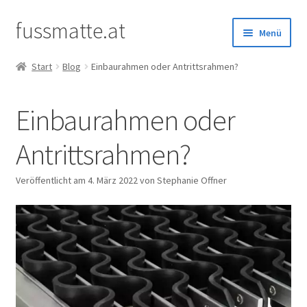
fussmatte.at
Zur
Zum
Menü
Navigation
Inhalt
springen
springen
Start
Blog
Einbaurahmen oder Antrittsrahmen?
Außenbereich
Einbaurahmen oder
Innenbereich
Antrittsrahmen?
Standardgrößen
Veröffentlicht am
4. März 2022
von Stephanie Offner
Zubehör
Kundenservice